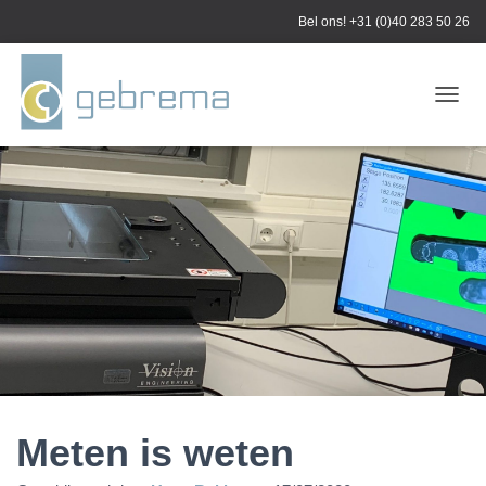
Bel ons!
+31 (0)40 283 50 26
N
A
V
I
G
A
T
I
E
W
I
S
S
E
L
E
Meten is weten
N