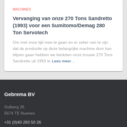
MACHINES
Vervanging van onze 270 Tons Sandretto
(1993) voor een Sumitomo/Demag 280
Ton Servotech
Om met onze tijd mee te gaan en er zeker van te zijn
dat de productie op deze belangrijke machine door kan
blijven gaan hebben we besloten onze trouwe 270 Tons
Sandretto uit 1993 te
Lees meer…
Gebrema BV
Gulberg 26
5674 TE Nuenen
+31 (0)40 283 50 26