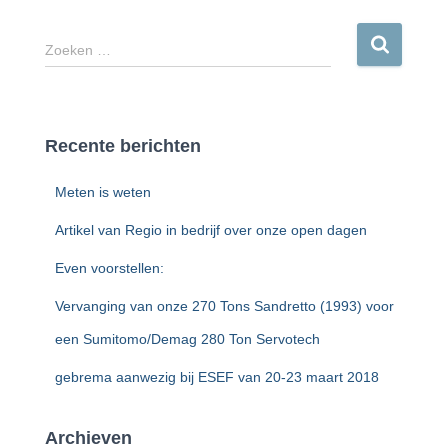
Z
Zoeken …
o
e
k
e
Recente berichten
n
n
Meten is weten
a
a
Artikel van Regio in bedrijf over onze open dagen
r
:
Even voorstellen:
Vervanging van onze 270 Tons Sandretto (1993) voor
een Sumitomo/Demag 280 Ton Servotech
gebrema aanwezig bij ESEF van 20-23 maart 2018
Archieven