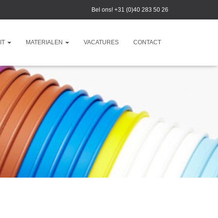
Bel ons!
+31 (0)40 283 50 26
IT
MATERIALEN
VACATURES
CONTACT