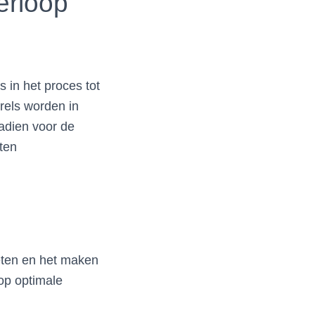
erloop
s in het proces tot
rels worden in
nadien voor de
rten
ieten en het maken
 op optimale