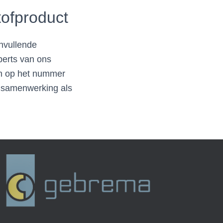
ofproduct
anvullende
xperts van ons
ch op het nummer
e samenwerking als