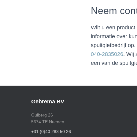
Neem cont
Wilt u een product
informatie over kun
spuitgietbedrijf op.
040-2835026
. Wij
een van de spuitgie
Gebrema BV
Gulberg 26
5674 TE Nuenen
+31 (0)40 283 50 26