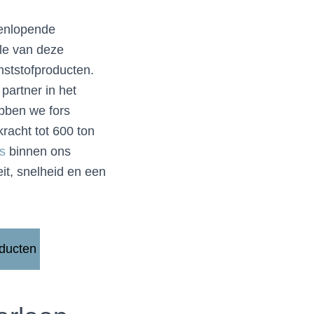
eenlopende
ele van deze
nststofproducten.
partner in het
ebben we fors
racht tot 600 ton
s
binnen ons
it, snelheid en een
oducten