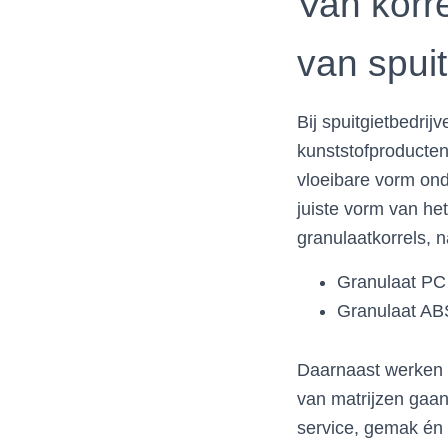
Van korre
van spui
Bij spuitgietbedrij
kunststofproducten
vloeibare vorm ond
juiste vorm van he
granulaatkorrels, n
Granulaat PC
Granulaat AB
Daarnaast werken
van matrijzen gaan
service, gemak én 