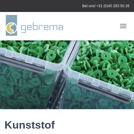
Bel ons!
+31 (0)40 283 50 26
N
A
V
I
G
A
T
I
E
W
I
S
S
E
L
E
Kunststof
N