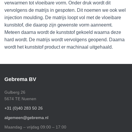
verwarmen tot vloeibare vorm. Onder druk wordt dit
vervolgens de matrijs in gespoten. Dit noemen we ook wel
injection moulding. De matrijs loopt vol met de vloeibare
kunststof, die daarop zijn gewenste vorm aanneemt.
Meteen daarna wordt de kunststof gekoeld waarna deze
hard wordt. De matrijs wordt vervolgens geopend. Daarna
wordt het kunststof product er machinaal uitgehaald.
Gebrema BV
Gulberg 26
5674 TE Nuenen
+31 (0)40 283 50 26
algemeen@gebrema.nl
Maandag – vrijdag 09:00 – 17:00